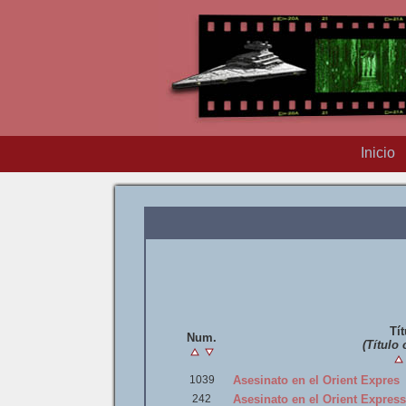
Inicio
Tít
Num.
(Título 
1039
Asesinato en el Orient Expres
242
Asesinato en el Orient Express