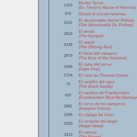
Doctor Terror
1333
(Dr. Terror's House of Horrors)
973
Donde el círculo termina
El abominable doctor Phibes
1142
(The Abominable Dr. Phibes)
El ansia
2610
(The Hunger)
El ataúd
3329
(The Oblong Box)
El beso del vampiro
2870
(The Kiss of the Vampire)
El cabo del terror
2466
(Cape Fear)
2724
El caso de Thomas Crown
El castillo del ogro
73
(The Black Castle)
El cerebro de Frankenstein
425
(Frankenstein Must Be Destroy
El circo de los vampiros
2881
(Vampire Circus)
1595
El código Da Vinci
El corazón del ángel
3200
(Angel Heart)
El cuervo
3313
(The Raven)