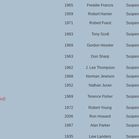
1965
Freddie Francis
Suspens
1959
Robert Hamer
Suspens
1971
Robert Fuest
Suspens
1983
Tony Scott
Suspens
1969
Gordon Hessler
Suspens
1963
Don Sharp
Suspens
1962
J. Lee Thompson
Suspens
1968
Norman Jewison
Suspens
1952
Nathan Juran
Suspens
1969
Terence Fisher
Suspens
ed)
1972
Robert Young
Suspens
2006
Ron Howard
Suspens
1987
Alan Parker
Suspens
1935
Lew Landers
Suspens