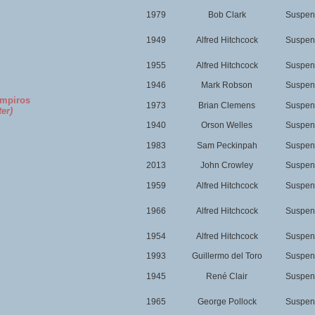
1979
Bob Clark
Suspens
1949
Alfred Hitchcock
Suspens
1955
Alfred Hitchcock
Suspens
1946
Mark Robson
Suspens
ampiros
1973
Brian Clemens
Suspens
er)
1940
Orson Welles
Suspens
1983
Sam Peckinpah
Suspens
2013
John Crowley
Suspens
1959
Alfred Hitchcock
Suspens
1966
Alfred Hitchcock
Suspens
1954
Alfred Hitchcock
Suspens
1993
Guillermo del Toro
Suspens
1945
René Clair
Suspens
1965
George Pollock
Suspens