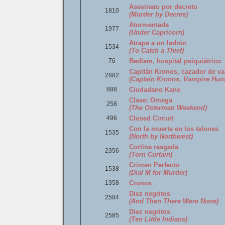
Asesinato por decreto
1810
(Murder by Decree)
Atormentada
1977
(Under Capricorn)
Atrapa a un ladrón
1534
(To Catch a Thief)
76
Bedlam, hospital psiquiátrico
Capitán Kronos, cazador de v
2882
(Captain Kronos, Vampire Hunt
888
Ciudadano Kane
Clave: Omega
258
(The Osterman Weekend)
496
Closed Circuit
Con la muerte en los talones
1535
(North by Northwest)
Cortina rasgada
2356
(Torn Curtain)
Crimen Perfecto
1538
(Dial M for Murder)
1358
Cronos
Diez negritos
2584
(And Then There Were None)
Diez negritos
2585
(Ten Little Indians)