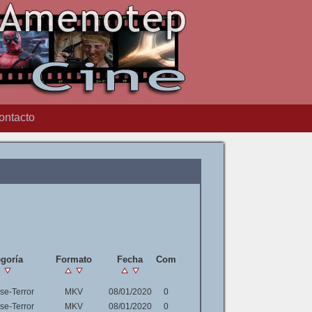
ontacto
goría
Formato
Fecha
Com
e-Terror
MKV
08/01/2020
0
e-Terror
MKV
08/01/2020
0