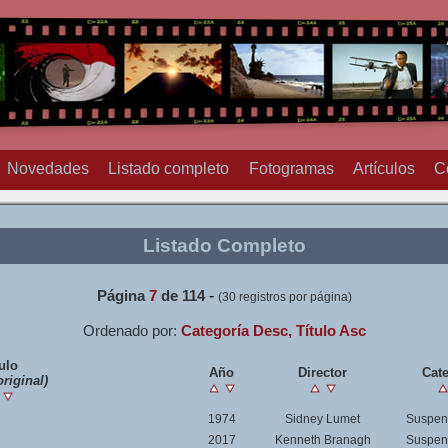
Novedades
Listado completo
Fotogramas
Artículos
C
Listado Completo
-
Página
7
de 114
(30 registros por página)
Ordenado por:
Categoría Desc, Título Asc
ulo
Año
Director
Cate
original)
1974
Sidney Lumet
Suspens
2017
Kenneth Branagh
Suspens