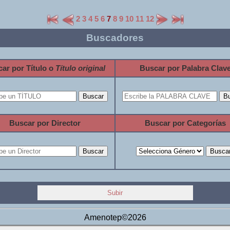
2
3
4
5
6
7
8
9
10
11
12
Buscadores
ar por Título o
Título original
Buscar por Palabra Clav
Buscar por Director
Buscar por Categorías
Subir
Amenotep©2026