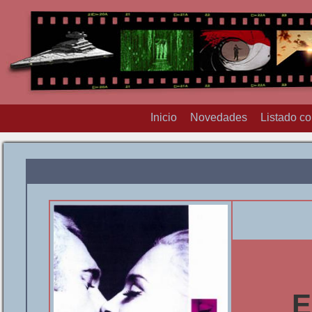
Inicio
Novedades
Listado c
E