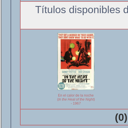
Títulos disponibles 
En el calor de la noche
(
In the Heat of the Night
)
- 1967
(0