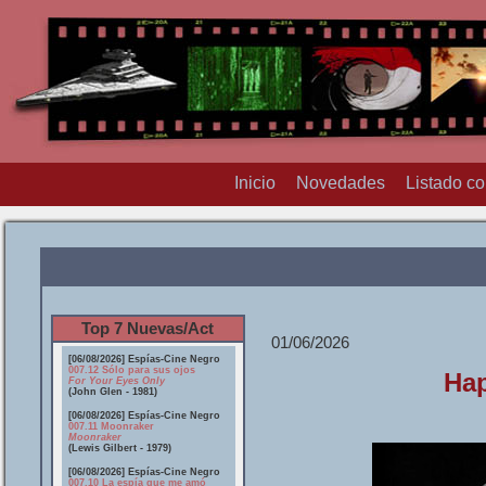
Inicio
Novedades
Listado c
Top 7 Nuevas/Act
01/06/2026
[06/08/2026] Espías-Cine Negro
007.12 Sólo para sus ojos
Hap
For Your Eyes Only
(John Glen - 1981)
[06/08/2026] Espías-Cine Negro
007.11 Moonraker
Moonraker
(Lewis Gilbert - 1979)
[06/08/2026] Espías-Cine Negro
007.10 La espía que me amó