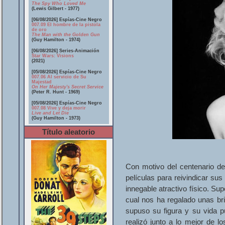
The Spy Who Loved Me
(Lewis Gilbert - 1977)
[06/08/2026] Espías-Cine Negro
007.09 El hombre de la pistola
de oro
The Man with the Golden Gun
(Guy Hamilton - 1974)
[06/08/2026] Series-Animación
Star Wars: Visions
(2021)
[05/08/2026] Espías-Cine Negro
007.06 Al servicio de Su
Majestad
On Her Majesty's Secret Service
(Peter R. Hunt - 1969)
[05/08/2026] Espías-Cine Negro
007.08 Vive y deja morir
Live and Let Die
(Guy Hamilton - 1973)
Título aleatorio
Con motivo del centenario de
películas para reivindicar sus
innegable atractivo físico. S
cual nos ha regalado unas bri
supuso su figura y su vida p
realizó junto a lo mejor de l