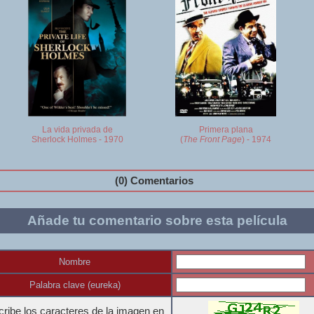
La vida privada de
Primera plana
Sherlock Holmes - 1970
(
The Front Page
) - 1974
(0) Comentarios
Añade tu comentario sobre esta película
Nombre
Palabra clave (eureka)
ribe los caracteres de la imagen en