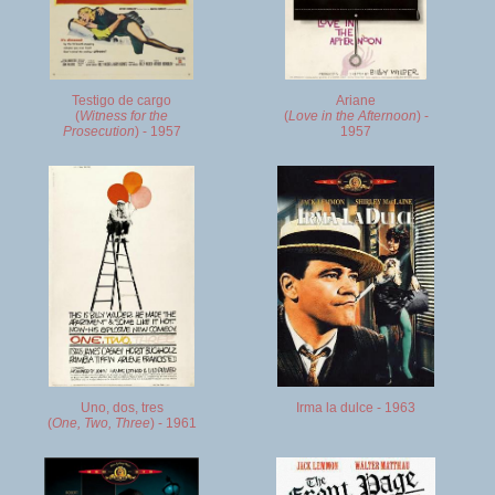
Testigo de cargo
Ariane
(
Witness for the
(
Love in the Afternoon
) -
Prosecution
) - 1957
1957
Uno, dos, tres
Irma la dulce - 1963
(
One, Two, Three
) - 1961