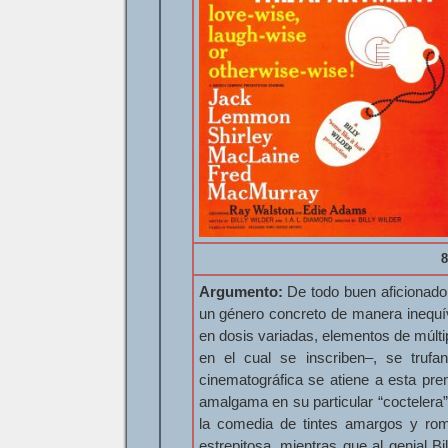
8
Argumento:
De todo buen aficionado 
un género concreto de manera inequív
en dosis variadas, elementos de múlti
en el cual se inscriben–, se trufa
cinematográfica se atiene a esta pre
amalgama en su particular “coctelera”
la comedia de tintes amargos y rom
estrepitosa, mientras que al genial B