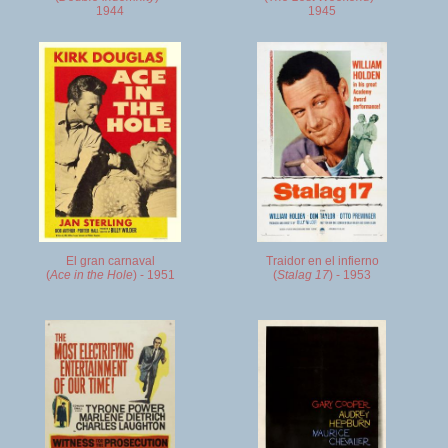
1944
1945
El gran carnaval
Traidor en el infierno
(
Ace in the Hole
) - 1951
(
Stalag 17
) - 1953