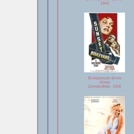
1943
El crepúsculo de los
dioses
(
Sunset Blvd
) - 1950