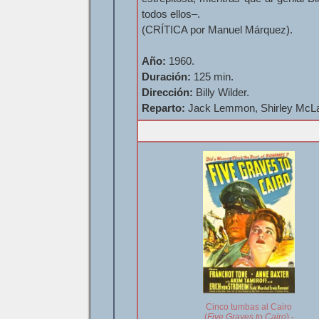
todos ellos–.
(CRÍTICA por Manuel Márquez).
Año:
1960.
Duración:
125 min.
Dirección:
Billy Wilder.
Reparto:
Jack Lemmon, Shirley McLai
Cinco tumbas al Cairo
(
Five Graves to Cairo
) -