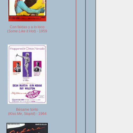
Con faldas y a lo loco
(
Some Like It Hot
) - 1959
Bésame tonto
(
Kiss Me, Stupid
) - 1964