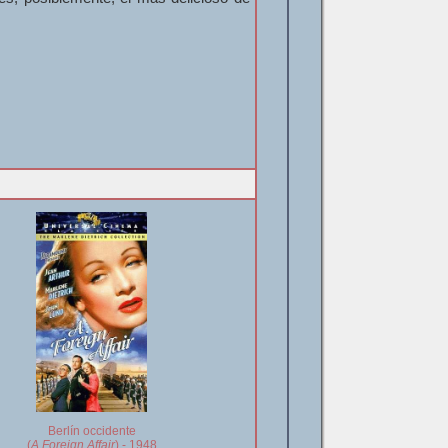
Berlín occidente
(
A Foreign Affair
) - 1948