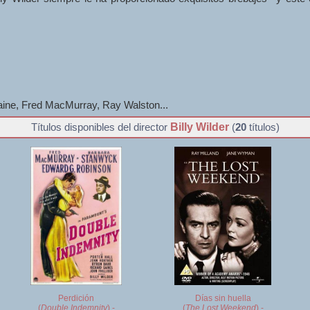
ne, Fred MacMurray, Ray Walston...
Billy Wilder
Títulos disponibles del director
(
20
títulos)
Perdición
Días sin huella
(
Double Indemnity
) -
(
The Lost Weekend
) -