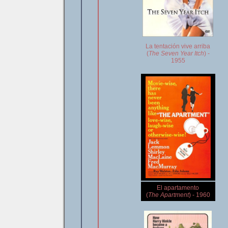
La tentación vive arriba
(
The Seven Year Itch
) -
1955
El apartamento
(
The Apartment
) - 1960