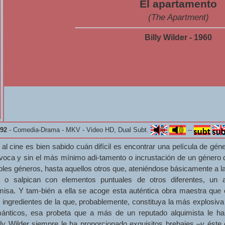
El apartamento
(The Apartment)
Billy Wilder - 1960
92
- Comedia-Drama - MKV - Video HD, Dual Subt.
--
al cine es bien sabido cuán difícil es encontrar una película de gén
oca y sin el más mínimo adi-tamento o incrustación de un género di
ples géneros, hasta aquellos otros que, ateniéndose básicamente a l
n o salpican con elementos puntuales de otros diferentes, un a
misa. Y tam-bién a ella se acoge esta auténtica obra maestra que 
 ingredientes de la que, probablemente, constituya la más explosiv
ánticos, esa probeta que a más de un reputado alquimista le ha
illy Wilder siempre le ha proporcionado exquisitos brebajes –y éste