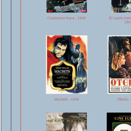
Ciudadano Kane - 1940
El cuarto ma
194
Macbeth - 1948
Othello 