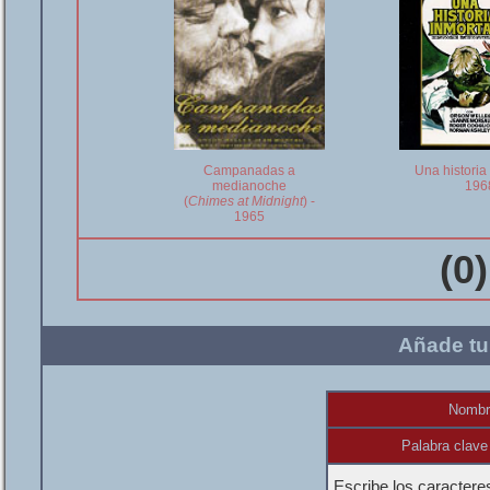
Campanadas a
Una historia 
medianoche
196
(
Chimes at Midnight
) -
1965
(0
Añade tu
Nombr
Palabra clave
Escribe los caractere