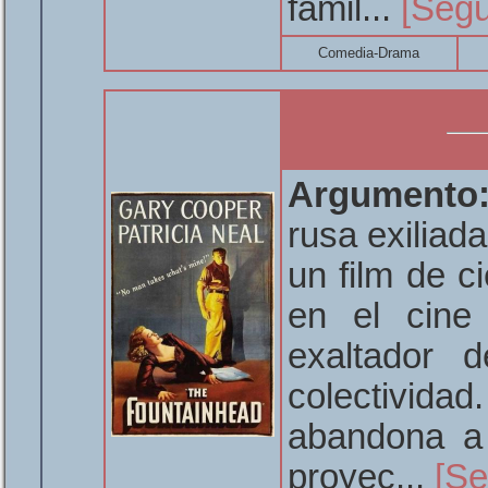
famil...
[Segu
Comedia-Drama
Argumento
rusa exiliad
un film de c
en el cine 
exaltador 
colectivida
abandona a
proyec...
[Se