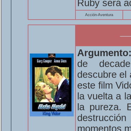
Ruby será a
Acción-Aventura
Argumento
de decaden
descubre el
este film Vi
la vuelta a 
la pureza. 
destrucci
momentos m