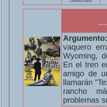
Comedia-Drama
Argumento
vaquero err
Wyoming, do
En el tren e
amigo de un
llamarán "Te
rancho má
problemas s