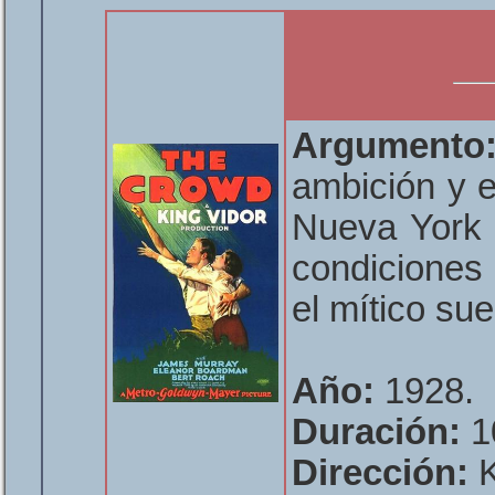
Argumento
ambición y e
Nueva York d
condiciones 
el mítico su
Año:
1928.
Duración:
1
Dirección:
K