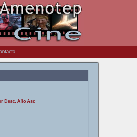
ontacto
or Desc, Año Asc