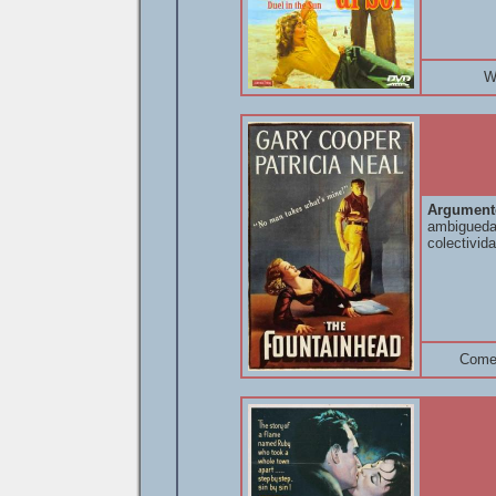
W
Argument
ambigueda
colectivid
Come