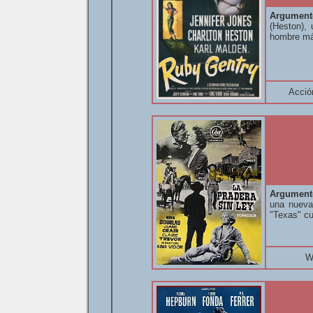
Argument
(Heston),
hombre más
Acció
Argument
una nueva 
"Texas" cu
W