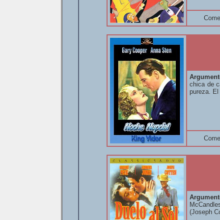
Come
Argument
chica de c
pureza. El
Come
Argument
McCandles
(Joseph Co