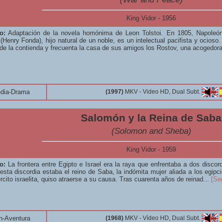
King Vidor - 1956
o:
Adaptación de la novela homónima de Leon Tolstoi. En 1805, Napoleón 
Henry Fonda), hijo natural de un noble, es un intelectual pacifista y ocioso
de la contienda y frecuenta la casa de sus amigos los Rostov, una acogedora
dia-Drama
(1997)
MKV - Video HD, Dual Subt.
Salomón y la Reina de Saba
(Solomon and Sheba)
King Vidor - 1959
o:
La frontera entre Egipto e Israel era la raya que enfrentaba a dos discor
esta discordia estaba el reino de Saba, la indómita mujer aliada a los egipc
ercito israelita, quiso atraerse a su causa. Tras cuarenta años de reinad...
[Se
n-Aventura
(1968)
MKV - Vídeo HD, Dual Subt.