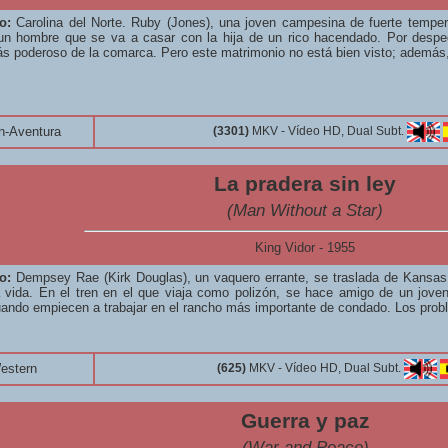
o:
Carolina del Norte. Ruby (Jones), una joven campesina de fuerte temp
 un hombre que se va a casar con la hija de un rico hacendado. Por despe
 poderoso de la comarca. Pero este matrimonio no está bien visto; además
n-Aventura
(3301)
MKV - Vídeo HD, Dual Subt.
La pradera sin ley
(Man Without a Star)
King Vidor - 1955
o:
Dempsey Rae (Kirk Douglas), un vaquero errante, se traslada de Kansas 
vida. En el tren en el que viaja como polizón, se hace amigo de un joven
ando empiecen a trabajar en el rancho más importante de condado. Los prob
estern
(625)
MKV - Vídeo HD, Dual Subt.
Guerra y paz
(War and Peace)