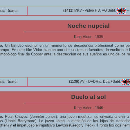
dia-Drama
(1411)
MKV - Video HD, VO Subt.
-
Noche nupcial
King Vidor - 1935
o:
Un famoso escritor en un momento de decadencia profesional como per
ampo. En este film Vidor plantea uno de sus temas favoritos, la vuelta a la
 monólogo final de Cooper ante la destrucción de sus sueños es uno de los
dia-Drama
(1139)
AVI - DVDRip, Dual+Subt.
Duelo al sol
King Vidor - 1946
o:
Pearl Chavez (Jennifer Jones), una joven mestiza, es enviada a vivir a 
s (Lionel Barrymore). La joven llama la atención de los hijos del senado
tten) y el impetuoso e impulsivo Lewton (Gregory Peck). Pronto los dos herm