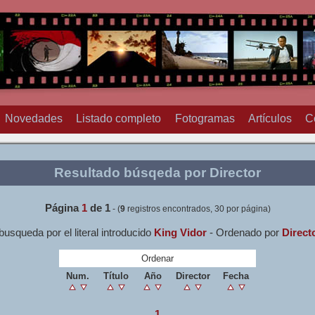
Novedades
Listado completo
Fotogramas
Artículos
C
Resultado búsqeda por Director
Página
1
de
1
- (
9
registros encontrados, 30 por página)
busqueda por el literal introducido
King Vidor
- Ordenado por
Direct
Ordenar
Num.
Título
Año
Director
Fecha
1