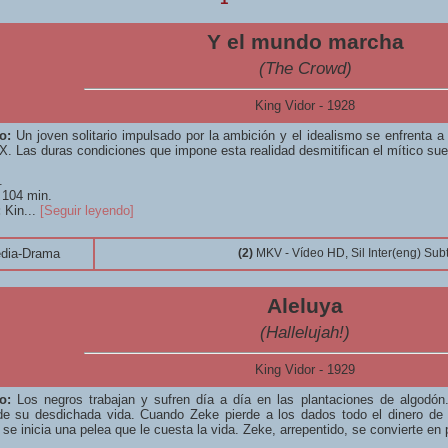
Y el mundo marcha
(The Crowd)
King Vidor - 1928
o:
Un joven solitario impulsado por la ambición y el idealismo se enfrenta a 
XX. Las duras condiciones que impone esta realidad desmitifican el mítico su
.
104 min.
:
Kin...
[Seguir leyendo]
dia-Drama
(2)
MKV - Vídeo HD, Sil Inter(eng) Sub
Aleluya
(Hallelujah!)
King Vidor - 1929
o:
Los negros trabajan y sufren día a día en las plantaciones de algodón
de su desdichada vida. Cuando Zeke pierde a los dados todo el dinero de
 se inicia una pelea que le cuesta la vida. Zeke, arrepentido, se convierte en 