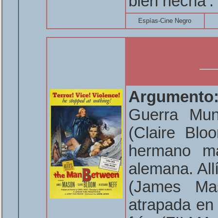
bien hecha’.
Espías-Cine Negro
Argumento
Guerra Mund
(Claire Blo
hermano m
alemana. Al
(James Mas
atrapada en 