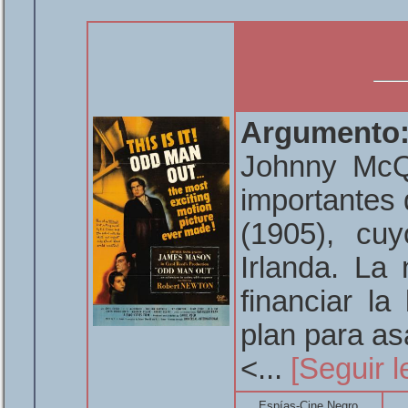
Argumento
Johnny McQ
importantes d
(1905), cuy
Irlanda. La
financiar la
plan para as
<...
[Seguir 
Espías-Cine Negro