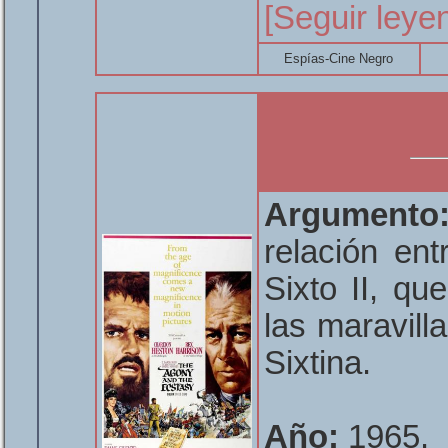
[Seguir leye
Espías-Cine Negro
Argumento
relación en
Sixto II, q
las maravilla
Sixtina.
Año:
1965.