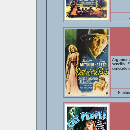
Argument
sencilla.
conocido q
Espías