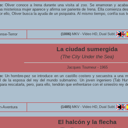
o:
Oliver conoce a Irena durante una visita al zoo. Se enamoran y acaba
na misteriosa mujer aparece y afirma ser pariente de Irena. Ella comienza 
or ello, Oliver busca la ayuda de un psiquiatra. Al mismo tiempo, confía sus 
nse-Terror
(1006)
MKV - Vídeo HD, Dual Subt.
La ciudad sumergida
(The City Under the Sea)
Jacques Tourneur - 1965
o:
Un hombre-pez se introduce en un castillo costero y secuestra a una m
al de la esposa del rey del mundo submarino. Un joven ingeniero (Tab Hun
ara rescatarla, pero, para ello, tendrán que enfrentarse con el siniestro rey d
n-Aventura
(1485)
MKV - Video HD, Dual Subt.
El halcón y la flecha