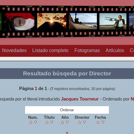
Novedades
Listado completo
Fotogramas
Artículos
C
Resultado búsqeda por Director
Página
1
de
1
- (
7
registros encontrados, 30 por página)
queda por el literal introducido
Jacques Tourneur
- Ordenado por
N
Ordenar
Num.
Título
Año
Director
Fecha
1