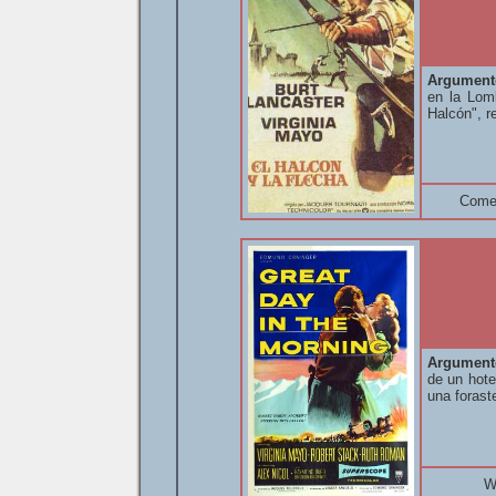
Argument
en la Lom
Halcón", r
Come
Argument
de un hote
una forast
W