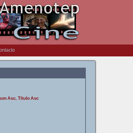
ontacto
um Asc, Título Asc