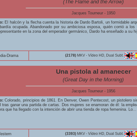
(The Flame and the Arrow)
Jacques Tourneur - 1950
o:
El halcón y la flecha cuenta la historia de Dardo Bartoli, un formidable ar
bardía ocupada. Abandonado por su ambiciosa esposa, quién corrió a los 
epresentante en la zona del emperador germánico, Dardo ha enseñado a su hi
dia-Drama
(2178)
MKV - Vídeo HD, Dual Subt.
Una pistola al amanecer
(Great Day in the Morning)
Jacques Tourneur - 1956
o:
Colorado, principios de 1861. En Denver, Owen Pentecost, un pistolero si
l tras ganar una partida de cartas. Dos mujeres se enamoran de él: la emplea
era que ha llegado con la intención de abrir una tienda de ropa femenina. Lo..
estern
(3393)
MKV - Vídeo HD, Dual Subt.