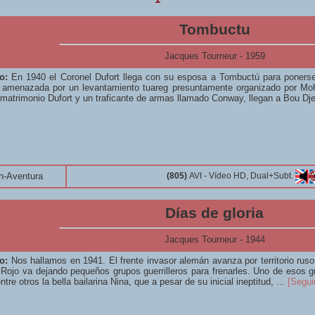
Tombuctu
Jacques Tourneur - 1959
o:
En 1940 el Coronel Dufort llega con su esposa a Tombuctú para ponerse 
 amenazada por un levantamiento tuareg presuntamente organizado por Mo
matrimonio Dufort y un traficante de armas llamado Conway, llegan a Bou Dje
n-Aventura
(805)
AVI - Vídeo HD, Dual+Subt.
Días de gloria
Jacques Tourneur - 1944
o:
Nos hallamos en 1941. El frente invasor alemán avanza por territorio ruso
o Rojo va dejando pequeños grupos guerrilleros para frenarles. Uno de esos g
ntre otros la bella bailarina Nina, que a pesar de su inicial ineptitud, ...
[Segui