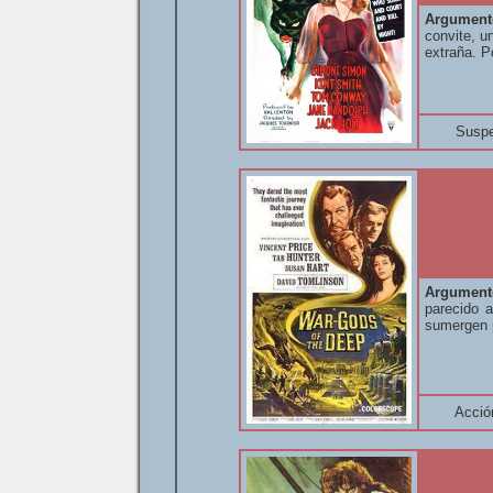
Argument
convite, u
extraña. P
Suspe
Argument
parecido 
sumergen p
Acció